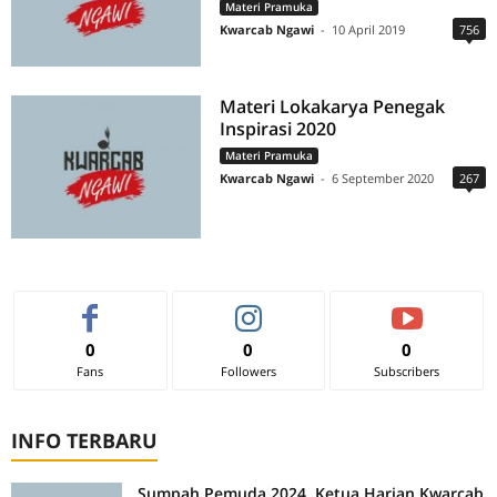
Materi Pramuka
Kwarcab Ngawi
-
10 April 2019
756
Materi Lokakarya Penegak
Inspirasi 2020
Materi Pramuka
Kwarcab Ngawi
-
6 September 2020
267
0
0
0
Fans
Followers
Subscribers
INFO TERBARU
Sumpah Pemuda 2024, Ketua Harian Kwarcab