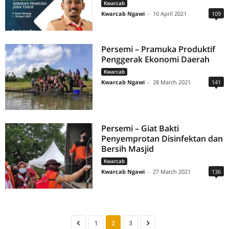
Kwarcab
Kwarcab Ngawi
-
10 April 2021
109
Persemi – Pramuka Produktif
Penggerak Ekonomi Daerah
Kwarcab
Kwarcab Ngawi
-
28 March 2021
141
Persemi – Giat Bakti
Penyemprotan Disinfektan dan
Bersih Masjid
Kwarcab
Kwarcab Ngawi
-
27 March 2021
136
1
2
3