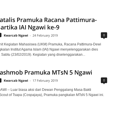
atalis Pramuka Racana Pattimura-
artika IAI Ngawi ke-9
0
Kwarcab Ngawi
-
24 February 2019
nit Kegiatan Mahasiswa (UKM) Pramuka, Racana Pattimura-Dewi
gkalan Institut Agama Islam (IAI) Ngawi menyelenggarakan dies
9, Sabtu (23/02/2019). Kegiatan yang diselenggarakan...
Flashmob Pramuka MTsN 5 Ngawi
0
Kwarcab Ngawi
-
17 February 2019
WI -- Luar biasa aksi dari Dewan Penggalang Masa Bakti
cout of Tsapa (Cospajaya), Pramuka pangkalan MTsN 5 Ngawi ini.