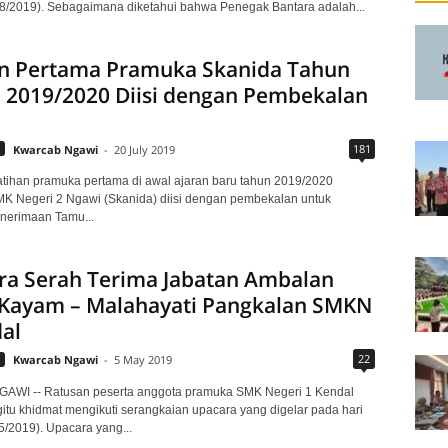
8/2019). Sebagaimana diketahui bahwa Penegak Bantara adalah...
an Pertama Pramuka Skanida Tahun
 2019/2020 Diisi dengan Pembekalan
181
Kwarcab Ngawi
-
20 July 2019
tihan pramuka pertama di awal ajaran baru tahun 2019/2020
K Negeri 2 Ngawi (Skanida) diisi dengan pembekalan untuk
nerimaan Tamu...
ra Serah Terima Jabatan Ambalan
Kayam – Malahayati Pangkalan SMKN
al
22
Kwarcab Ngawi
-
5 May 2019
AWI -- Ratusan peserta anggota pramuka SMK Negeri 1 Kendal
tu khidmat mengikuti serangkaian upacara yang digelar pada hari
5/2019). Upacara yang...