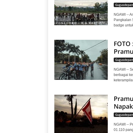
Gugusdepan
NGAWI -- Am
Pangkalan 
badge untuk
FOTO 
Pramu
Gugusdepan
NGAWI -- S
berbagai ke
keterampila
Pramu
Napak 
Gugusdepan
NGAWI -- P
01.110 pang