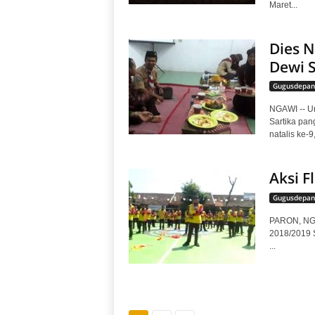
Maret...
Dies N
Dewi S
Gugusdepan
NGAWI -- U
Sartika pan
natalis ke-
Aksi 
Gugusdepan
PARON, NGA
2018/2019 S
...