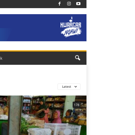
ak
Latest
178