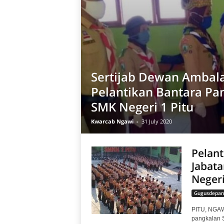
Sertijab Dewan Ambal
Pelantikan Bantara Pa
SMK Negeri 1 Pitu
Kwarcab Ngawi
-
31 July 2020
Pelant
Jabat
Negeri
Gugusdepan
PITU, NGAW
pangkalan 