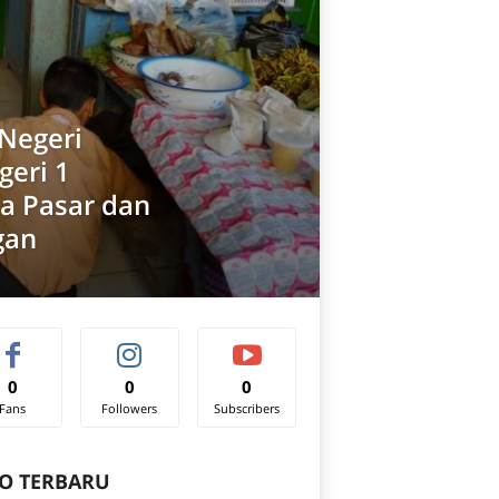
 Negeri
eri 1
a Pasar dan
gan
0
0
0
Fans
Followers
Subscribers
O TERBARU