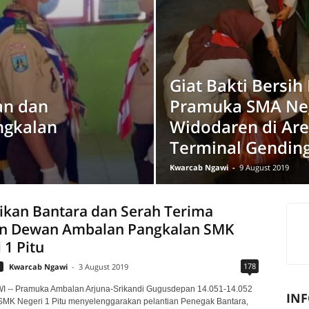
Giat Bakti Bersih
an dan
Pramuka SMA Neg
ngkalan
Widodaren di Are
Terminal Gendin
Kwarcab Ngawi
-
9 August 2019
ikan Bantara dan Serah Terima
an Dewan Ambalan Pangkalan SMK
 1 Pitu
178
Kwarcab Ngawi
-
3 August 2019
I -- Pramuka Ambalan Arjuna-Srikandi Gugusdepan 14.051-14.052
INF
SMK Negeri 1 Pitu menyelenggarakan pelantian Penegak Bantara,