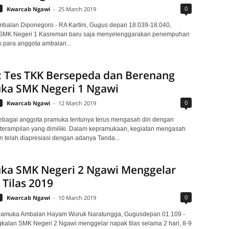
0
Kwarcab Ngawi
-
25 March 2019
balan Diponegoro - RA Kartini, Gugus depan 18.039-18.040,
SMK Negeri 1 Kasreman baru saja menyelenggarakan penempuhan
 para anggota ambalan...
: Tes TKK Bersepeda dan Berenang
ka SMK Negeri 1 Ngawi
0
Kwarcab Ngawi
-
12 March 2019
ebagai anggota pramuka tentunya terus mengasah diri dengan
terampilan yang dimiliki. Dalam kepramukaan, kegiatan mengasah
n telah diapresiasi dengan adanya Tanda...
ka SMK Negeri 2 Ngawi Menggelar
Tilas 2019
0
Kwarcab Ngawi
-
10 March 2019
ramuka Ambalan Hayam Wuruk Naratungga, Gugusdepan 01.109 -
kalan SMK Negeri 2 Ngawi menggelar napak tilas selama 2 hari, 8-9