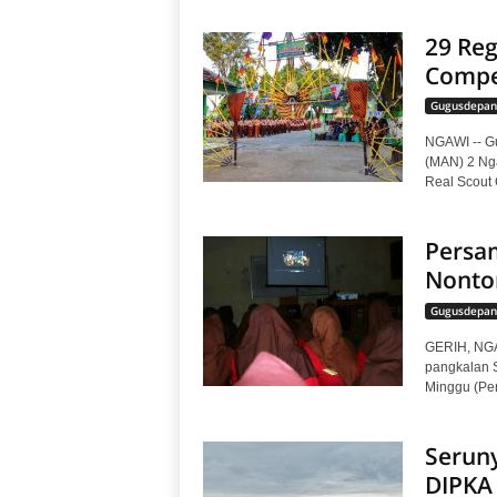
29 Re
Compe
Gugusdepan
NGAWI -- G
(MAN) 2 Ng
Real Scout 
Persam
Nonto
Gugusdepan
GERIH, NGA
pangkalan 
Minggu (Per
Serun
DIPKA