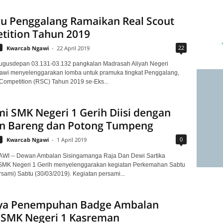
gu Penggalang Ramaikan Real Scout
tition Tahun 2019
22
Kwarcab Ngawi
-
22 April 2019
ugusdepan 03.131-03.132 pangkalan Madrasah Aliyah Negeri
awi menyelenggarakan lomba untuk pramuka tingkat Penggalang,
Competition (RSC) Tahun 2019 se-Eks...
i SMK Negeri 1 Gerih Diisi dengan
n Bareng dan Potong Tumpeng
0
Kwarcab Ngawi
-
1 April 2019
WI -- Dewan Ambalan Sisingamanga Raja Dan Dewi Sartika
SMK Negeri 1 Gerih menyelenggarakan kegiatan Perkemahan Sabtu
sami) Sabtu (30/03/2019). Kegiatan persami...
ya Penempuhan Badge Ambalan
 SMK Negeri 1 Kasreman