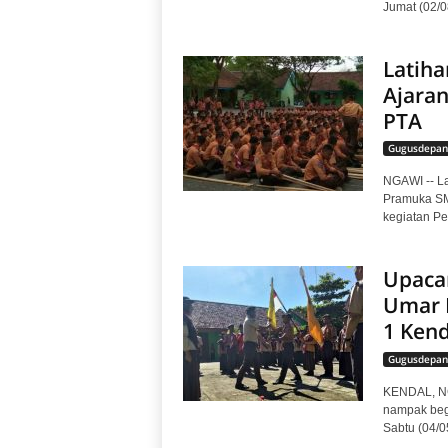
Jumat (02/0
Latih
Ajaran
PTA
Gugusdepan
NGAWI -- La
Pramuka SM
kegiatan Pe
Upaca
Umar 
1 Kend
Gugusdepan
KENDAL, NG
nampak begi
Sabtu (04/0