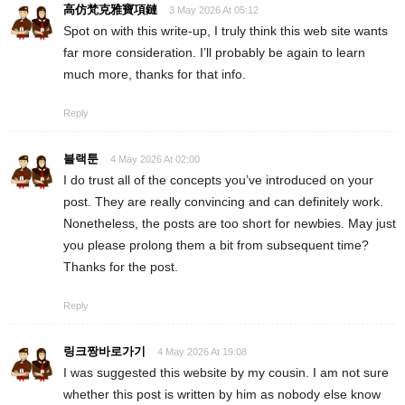
高仿梵克雅寶項鏈
3 May 2026 At 05:12
Spot on with this write-up, I truly think this web site wants
far more consideration. I’ll probably be again to learn
much more, thanks for that info.
Reply
블랙툰
4 May 2026 At 02:00
I do trust all of the concepts you’ve introduced on your
post. They are really convincing and can definitely work.
Nonetheless, the posts are too short for newbies. May just
you please prolong them a bit from subsequent time?
Thanks for the post.
Reply
링크짱바로가기
4 May 2026 At 19:08
I was suggested this website by my cousin. I am not sure
whether this post is written by him as nobody else know