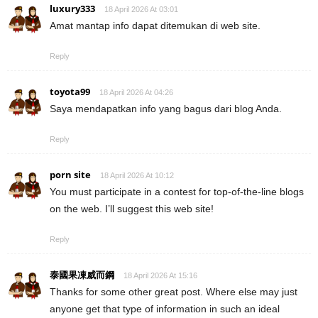
luxury333
18 April 2026 At 03:01
Amat mantap info dapat ditemukan di web site.
Reply
toyota99
18 April 2026 At 04:26
Saya mendapatkan info yang bagus dari blog Anda.
Reply
porn site
18 April 2026 At 10:12
You must participate in a contest for top-of-the-line blogs
on the web. I’ll suggest this web site!
Reply
泰國果凍威而鋼
18 April 2026 At 15:16
Thanks for some other great post. Where else may just
anyone get that type of information in such an ideal