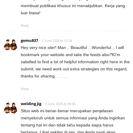
membuat publikasi khusus ini menakjubkan. Kerja yang
luar biasa!
Reply
gomu837
1 June 2026 At 12:36
Hey very nice site!! Man .. Beautiful .. Wonderful .. I will
bookmark your website and take the feeds also?KI’m
satisfied to find a lot of helpful information right here in the
submit, we need work out extra strategies on this regard,
thanks for sharing. . . . . .
Reply
welding jig
5 June 2026 At 06:06
Situs web ini benar-benar merupakan penjelasan
menyeluruh untuk semua informasi yang Anda inginkan
tentang hal ini dan tidak tahu kepada siapa harus
bertanya. Lihat sekilas di sini, dan Anda pasti akan