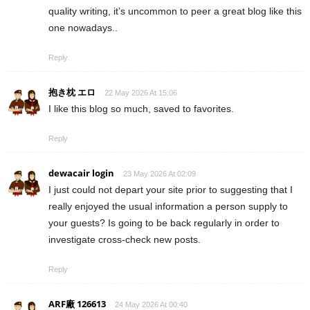
quality writing, it’s uncommon to peer a great blog like this
one nowadays..
Reply
抱き枕 エロ
22 May 2026 At 15:06
I like this blog so much, saved to favorites.
Reply
dewacair login
23 May 2026 At 02:09
I just could not depart your site prior to suggesting that I
really enjoyed the usual information a person supply to
your guests? Is going to be back regularly in order to
investigate cross-check new posts.
Reply
ARF廠 126613
24 May 2026 At 00:40