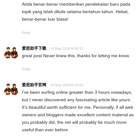
Anda benar-benar memberikan pendekatan baru pada
topik yang telah ditulis selama bertahun-tahun. Hebat,
benar-benar luar biasa!
Reply
爱思助手下载
14 May 2026 At 09:31
great post.Never knew this, thanks for letting me know.
Reply
爱思助手官网
14 May 2026 At 10:04
I’ve been surfing online greater than 3 hours nowadays,
but I never discovered any fascinating article like yours.
It’s beautiful worth sufficient for me. Personally, if all web
owners and bloggers made excellent content material as
you probably did, the net will probably be much more
useful than ever before.