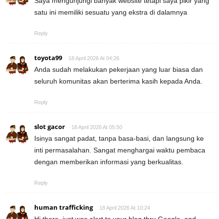
Saya mengunjungi banyak website tetapi saya pikir yang
satu ini memiliki sesuatu yang ekstra di dalamnya
Reply
toyota99
18 April 2026 At 04:26
Anda sudah melakukan pekerjaan yang luar biasa dan
seluruh komunitas akan berterima kasih kepada Anda.
Reply
slot gacor
18 April 2026 At 05:50
Isinya sangat padat, tanpa basa-basi, dan langsung ke
inti permasalahan. Sangat menghargai waktu pembaca
dengan memberikan informasi yang berkualitas.
Reply
human trafficking
18 April 2026 At 10:24
Hi there, just was alert to your blog thru Google, and