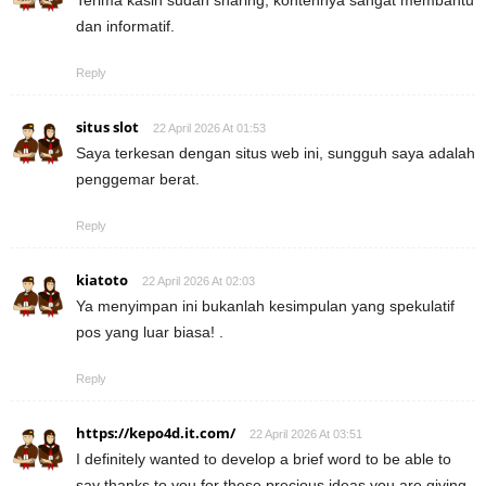
dan informatif.
Reply
situs slot
22 April 2026 At 01:53
Saya terkesan dengan situs web ini, sungguh saya adalah
penggemar berat.
Reply
kiatoto
22 April 2026 At 02:03
Ya menyimpan ini bukanlah kesimpulan yang spekulatif
pos yang luar biasa! .
Reply
https://kepo4d.it.com/
22 April 2026 At 03:51
I definitely wanted to develop a brief word to be able to
say thanks to you for these precious ideas you are giving