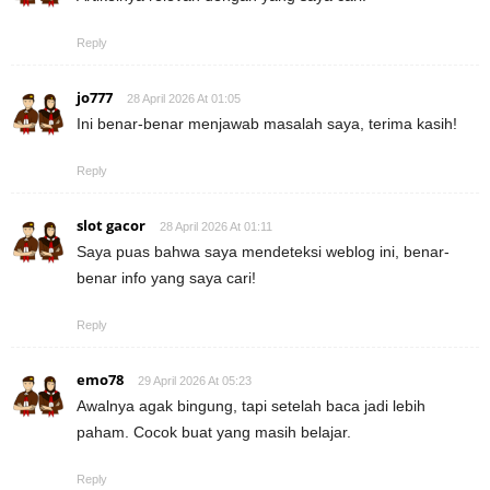
Reply
jo777
28 April 2026 At 01:05
Ini benar-benar menjawab masalah saya, terima kasih!
Reply
slot gacor
28 April 2026 At 01:11
Saya puas bahwa saya mendeteksi weblog ini, benar-
benar info yang saya cari!
Reply
emo78
29 April 2026 At 05:23
Awalnya agak bingung, tapi setelah baca jadi lebih
paham. Cocok buat yang masih belajar.
Reply