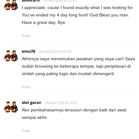
25 April 2026 At 21:41
I appreciate, cause I found exactly what I was looking for.
You’ve ended my 4 day long hunt! God Bless you man.
Have a great day. Bye
Reply
emo78
26 April 2026 At 05:45
Akhirnya saya menemukan jawaban yang saya cari! Saya
sudah browsing ke beberapa tempat, tapi penjelasan di
sinilah yang paling logis dan mudah dimengerti.
Reply
slot gacor
26 April 2026 At 23:57
Alur pembahasannya tersusun dengan baik dari awal
sampai akhir.
Reply