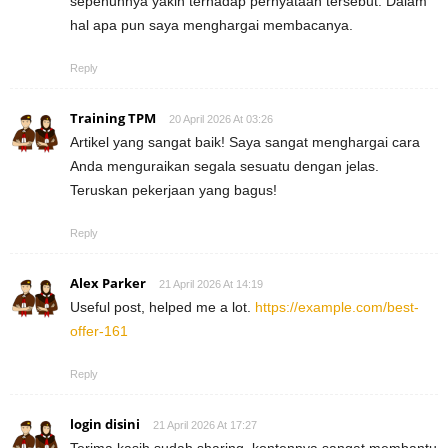
sepenuhnya yakin terhadap pernyataan tersebut. Dalam
hal apa pun saya menghargai membacanya.
Reply
Training TPM
20 April 2026 At 03:26
Artikel yang sangat baik! Saya sangat menghargai cara
Anda menguraikan segala sesuatu dengan jelas.
Teruskan pekerjaan yang bagus!
Reply
Alex Parker
21 April 2026 At 14:19
Useful post, helped me a lot.
https://example.com/best-
offer-161
Reply
login disini
21 April 2026 At 17:27
Terima kasih sudah sharing, kontennya sangat membantu