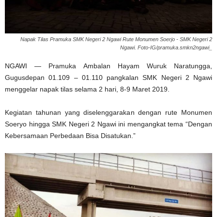
Napak Tilas Pramuka SMK Negeri 2 Ngawi Rute Monumen Soerjo - SMK Negeri 2
Ngawi. Foto-IG/pramuka.smkn2ngawi_
NGAWI — Pramuka Ambalan Hayam Wuruk Naratungga,
Gugusdepan 01.109 – 01.110 pangkalan SMK Negeri 2 Ngawi
menggelar napak tilas selama 2 hari, 8-9 Maret 2019.
Kegiatan tahunan yang diselenggarakan dengan rute Monumen
Soeryo hingga SMK Negeri 2 Ngawi ini mengangkat tema “Dengan
Kebersamaan Perbedaan Bisa Disatukan.”