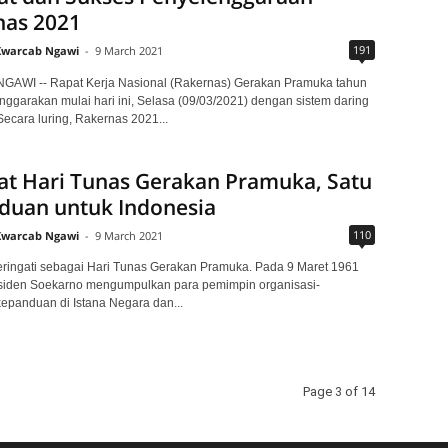
nas 2021
191
Kwarcab Ngawi
-
9 March 2021
WI -- Rapat Kerja Nasional (Rakernas) Gerakan Pramuka tahun
nggarakan mulai hari ini, Selasa (09/03/2021) dengan sistem daring
Secara luring, Rakernas 2021...
at Hari Tunas Gerakan Pramuka, Satu
duan untuk Indonesia
110
Kwarcab Ngawi
-
9 March 2021
eringati sebagai Hari Tunas Gerakan Pramuka. Pada 9 Maret 1961
siden Soekarno mengumpulkan para pemimpin organisasi-
kepanduan di Istana Negara dan...
Page 3 of 14