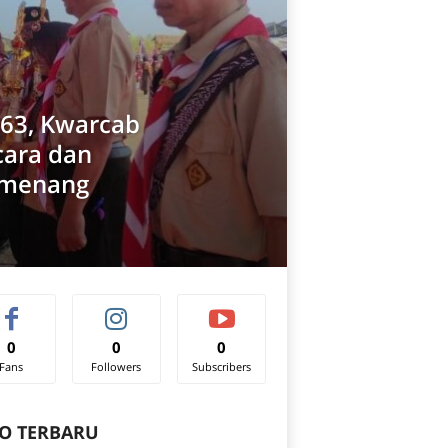
-63, Kwarcab
cara dan
menang
0
0
0
Fans
Followers
Subscribers
O TERBARU