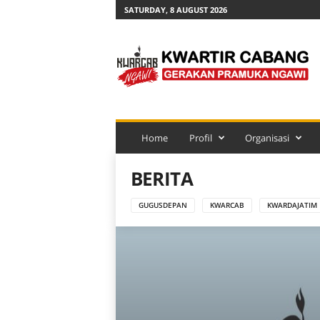
SATURDAY, 8 AUGUST 2026
K
w
a
r
c
a
b
N
Home
Profil
Organisasi
g
a
BERITA
w
i
GUGUSDEPAN
KWARCAB
KWARDAJATIM