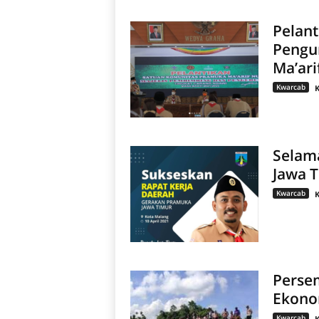
Pelant
Pengu
Ma’ari
Kwarcab
Selama
Jawa 
Kwarcab
Perse
Ekono
Kwarcab