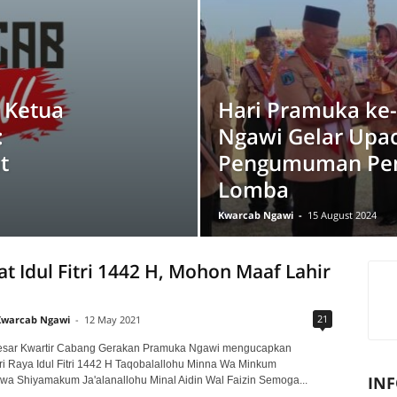
 Ketua
Hari Pramuka ke
:
Ngawi Gelar Upa
t
Pengumuman Pe
Lomba
Kwarcab Ngawi
-
15 August 2024
t Idul Fitri 1442 H, Mohon Maaf Lahir
21
Kwarcab Ngawi
-
12 May 2021
esar Kwartir Cabang Gerakan Pramuka Ngawi mengucapkan
i Raya Idul Fitri 1442 H Taqobalallohu Minna Wa Minkum
INF
a Shiyamakum Ja'alanallohu Minal Aidin Wal Faizin Semoga...