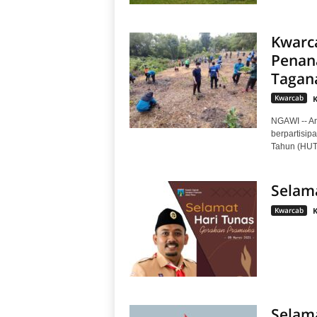
Kwarca
Penan
Tagan
Kwarcab
NGAWI -- A
berpartisip
Tahun (HUT)
Selam
Kwarcab
Selam