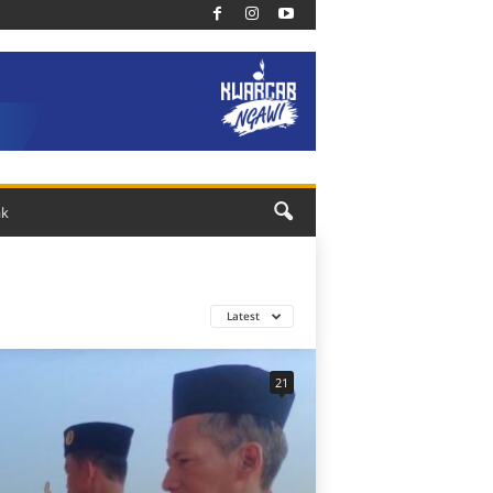
ak
Latest
21