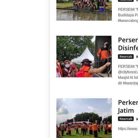
PERSEMI "P
Budidaya P
#kwarcabng
Persem
Disinf
Kwarcab
PERSEMI "P
@cityforest
Masjid Al I
dll #kwarda
Perke
Jatim
Kwarcab
https://ww