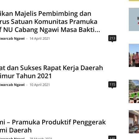
ikan Majelis Pembimbing dan
rus Satuan Komunitas Pramuka
f NU Cabang Ngawi Masa Bakti...
213
Kwarcab Ngawi
-
14 April 2021
t dan Sukses Rapat Kerja Daerah
Timur Tahun 2021
115
Kwarcab Ngawi
-
10 April 2021
mi – Pramuka Produktif Penggerak
mi Daerah
145
Kwarcab Ngawi
-
28 March 2021