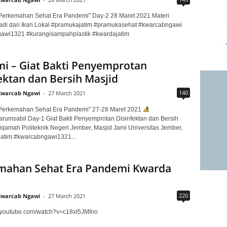
erkemahan Sehat Era Pandemi" Day-2 28 Maret 2021 Materi
adi dan Ikan Lokal #pramukajatim #pramukasehat #kwarcabngawi
awi1321 #kurangisampahplastik #kwardajatim
i – Giat Bakti Penyemprotan
ektan dan Bersih Masjid
140
Kwarcab Ngawi
-
27 March 2021
erkemahan Sehat Era Pandemi" 27-28 Maret 2021
.arumsabil Day-1 Giat Bakti Penyemprotan Disinfektan dan Bersih
stiqamah Politeknik Negeri Jember, Masjid Jami Universitas Jember,
jatim #kwarcabngawi1321...
mahan Sehat Era Pandemi Kwarda
220
Kwarcab Ngawi
-
27 March 2021
w.youtube.com/watch?v=c18xI5JMIno