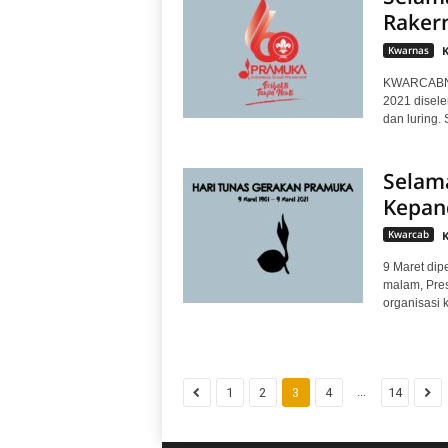
Raker
Kwarnas
KWARCABNGA
2021 disele
dan luring. 
Selam
Kepan
Kwarcab
9 Maret dip
malam, Pre
organisasi 
...
1
2
3
4
14