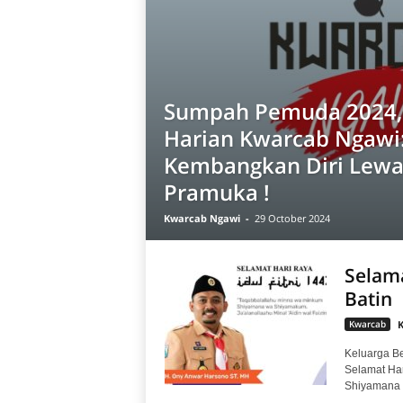
Sumpah Pemuda 2024,
Harian Kwarcab Ngawi
Kembangkan Diri Lewa
Pramuka !
Kwarcab Ngawi
-
29 October 2024
Selama
Batin
Kwarcab
Keluarga B
Selamat Har
Shiyamana w