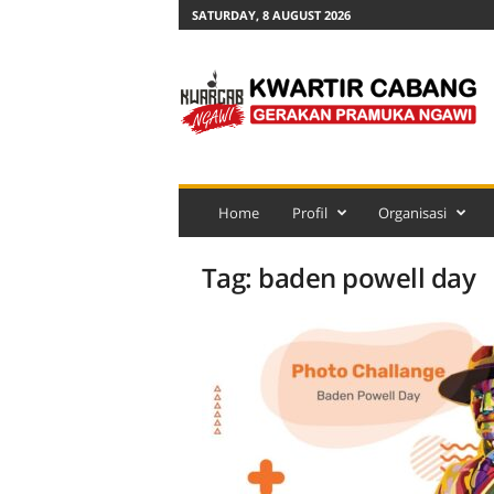
SATURDAY, 8 AUGUST 2026
K
w
a
r
c
a
b
N
Home
Profil
Organisasi
g
a
Tag: baden powell day
w
i