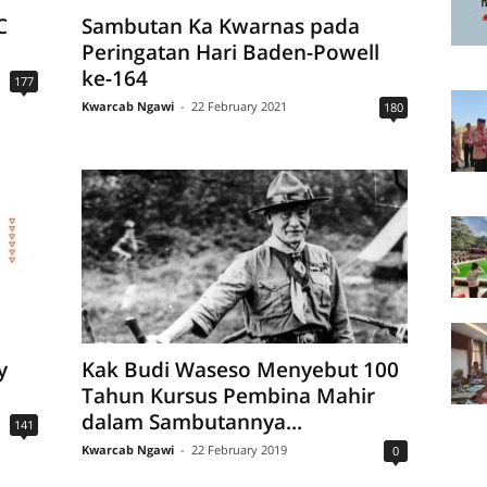
C
Sambutan Ka Kwarnas pada
Peringatan Hari Baden-Powell
ke-164
177
Kwarcab Ngawi
-
22 February 2021
180
y
Kak Budi Waseso Menyebut 100
Tahun Kursus Pembina Mahir
dalam Sambutannya...
141
Kwarcab Ngawi
-
22 February 2019
0