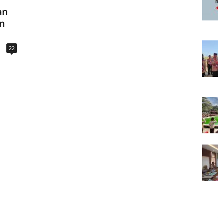
an
n
22