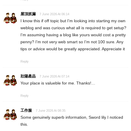
屋頂抓漏
7 June 2026 At 06:14
I know this if off topic but I’m looking into starting my own
weblog and was curious what all is required to get setup?
I’m assuming having a blog like yours would cost a pretty
penny? I’m not very web smart so I’m not 100 sure. Any
tips or advice would be greatly appreciated. Appreciate it
Reply
壯陽產品
7 June 2026 At 07:14
Your place is valueble for me. Thanks!…
Reply
工作服
7 June 2026 At 08:35
Some genuinely superb information, Sword lily I noticed
this.