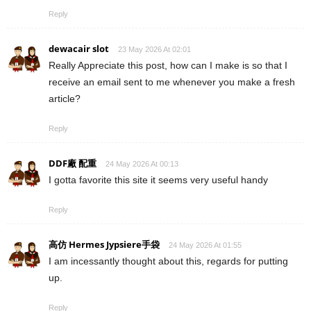
Reply
dewacair slot
23 May 2026 At 02:01
Really Appreciate this post, how can I make is so that I
receive an email sent to me whenever you make a fresh
article?
Reply
DDF廠 配重
24 May 2026 At 00:13
I gotta favorite this site it seems very useful handy
Reply
高仿 Hermes Jypsiere手袋
24 May 2026 At 01:55
I am incessantly thought about this, regards for putting
up.
Reply