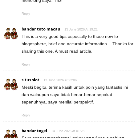
menolong saya. Thx!
Reply
bandar toto macau
13 June 2026 At 19:21
This is a very good tips especially to those new to
blogosphere, brief and accurate information… Thanks for
sharing this one. A must read article.
Reply
situs slot
13 June 2026 At 22:06
Meski begitu, terima kasih untuk poin yang fantastis ini
dan walaupun saya tidak benar-benar sepakat
sepenuhnya, saya menilai perspektif.
Reply
bandar togel
14 June 2026 At 01:23