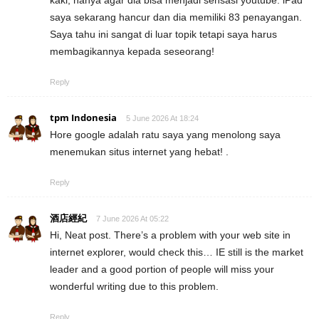
kaki, hanya agar dia bisa menjadi sensasi youtube. iPad
saya sekarang hancur dan dia memiliki 83 penayangan.
Saya tahu ini sangat di luar topik tetapi saya harus
membagikannya kepada seseorang!
Reply
tpm Indonesia
5 June 2026 At 18:24
Hore google adalah ratu saya yang menolong saya
menemukan situs internet yang hebat! .
Reply
酒店經紀
7 June 2026 At 05:22
Hi, Neat post. There’s a problem with your web site in
internet explorer, would check this… IE still is the market
leader and a good portion of people will miss your
wonderful writing due to this problem.
Reply