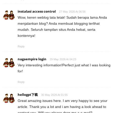
instalasi access control
27 May 2026 At 06:56
Wow, keren weblog tata letak! Sudah berapa lama Anda
menjalankan blog? Anda membuat blogging terlihat
mudah. Seluruh tampilan situs Anda hebat, serta
kontennya!
Reply
nagaempire login
29 May 2026 At 04:23
Very interesting information!Perfect just what I was looking
for!
Reply
hellogpt下载
30 May 2026 At 01:55
Great amazing issues here. I am very happy to see your
article. Thank you a lot and i am having a look ahead to
contact you. Will you please drop me a e-mail?