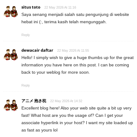
situs toto
22 May 2026 At 11:16
Saya senang menjadi salah satu pengunjung di website
hebat ini (:, terima kasih telah mengunggah.
Reply
dewacair daftar
22 May 2026 At 11:55
Hello! I simply wish to give a huge thumbs up for the great
information you have here on this post. I can be coming
back to your weblog for more soon.
Reply
アニメ 抱き枕
22 May 2026 At 14:32
Excellent blog here! Also your web site quite a bit up very
fast! What host are you the usage of? Can I get your
associate hyperlink in your host? I want my site loaded up
as fast as yours lol