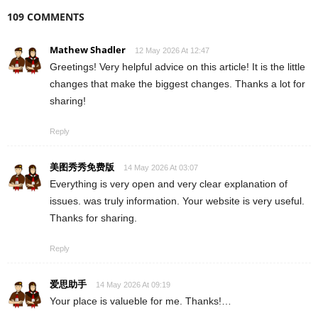
109 COMMENTS
Mathew Shadler
12 May 2026 At 12:47
Greetings! Very helpful advice on this article! It is the little
changes that make the biggest changes. Thanks a lot for
sharing!
Reply
美图秀秀免费版
14 May 2026 At 03:07
Everything is very open and very clear explanation of
issues. was truly information. Your website is very useful.
Thanks for sharing.
Reply
爱思助手
14 May 2026 At 09:19
Your place is valueble for me. Thanks!…