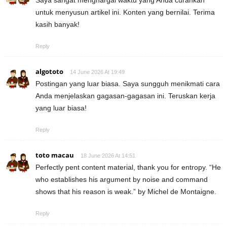
Saya sangat menghargai waktu yang Anda curahkan
untuk menyusun artikel ini. Konten yang bernilai. Terima
kasih banyak!
Reply
algototo
14 June 2026 At 19:49
Postingan yang luar biasa. Saya sungguh menikmati cara
Anda menjelaskan gagasan-gagasan ini. Teruskan kerja
yang luar biasa!
Reply
toto macau
18 June 2026 At 14:51
Perfectly pent content material, thank you for entropy. “He
who establishes his argument by noise and command
shows that his reason is weak.” by Michel de Montaigne.
Reply