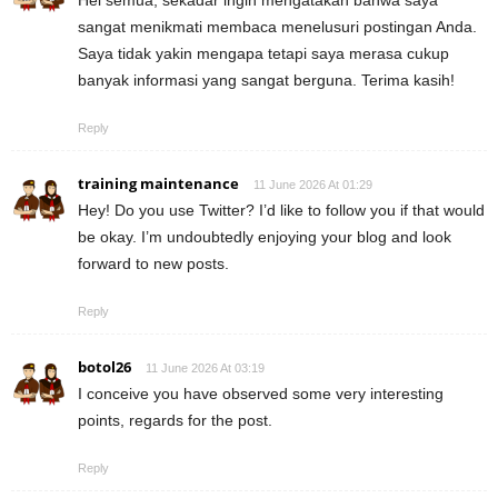
Hei semua, sekadar ingin mengatakan bahwa saya
sangat menikmati membaca menelusuri postingan Anda.
Saya tidak yakin mengapa tetapi saya merasa cukup
banyak informasi yang sangat berguna. Terima kasih!
Reply
training maintenance
11 June 2026 At 01:29
Hey! Do you use Twitter? I’d like to follow you if that would
be okay. I’m undoubtedly enjoying your blog and look
forward to new posts.
Reply
botol26
11 June 2026 At 03:19
I conceive you have observed some very interesting
points, regards for the post.
Reply