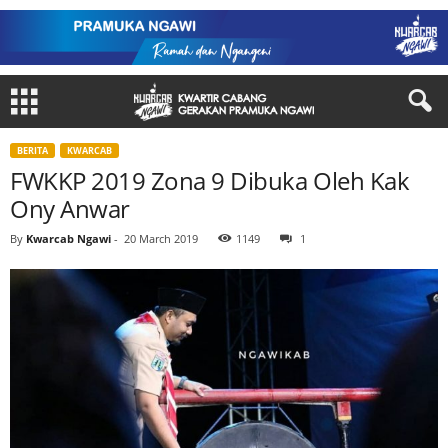
BERITA
KWARCAB
FWKKP 2019 Zona 9 Dibuka Oleh Kak
Ony Anwar
By
Kwarcab Ngawi
-
20 March 2019
1149
1