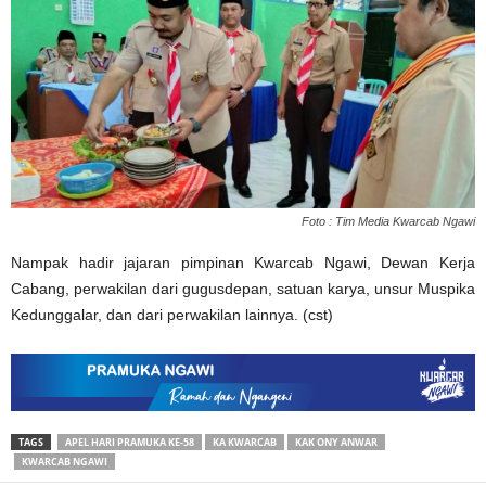
Foto : Tim Media Kwarcab Ngawi
Nampak hadir jajaran pimpinan Kwarcab Ngawi, Dewan Kerja
Cabang, perwakilan dari gugusdepan, satuan karya, unsur Muspika
Kedunggalar, dan dari perwakilan lainnya. (cst)
TAGS
APEL HARI PRAMUKA KE-58
KA KWARCAB
KAK ONY ANWAR
KWARCAB NGAWI