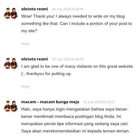
olxtoto resmi
30 July 2026 At 08:49
Wow! Thank you! I always needed to write on my blog
something like that. Can I include a portion of your post to
my site?
Reply
olxtoto resmi
30 July 2026 At 08:58
I am glad to be one of many visitants on this great website
(:, thankyou for putting up.
Reply
macam – macam bunga meja
31 July 2026 At 00:27
Halo, saya hanya ingin mengatakan bahwa saya benar-
benar menikmati membaca postingan blog Anda. Ini
merupakan persis tipe informasi yang sedang saya cari.
Saya akan merekomendasikan ini kepada teman-teman.