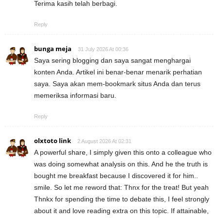
Terima kasih telah berbagi.
Reply
bunga meja
31 July 2026 At 00:36
Saya sering blogging dan saya sangat menghargai
konten Anda. Artikel ini benar-benar menarik perhatian
saya. Saya akan mem-bookmark situs Anda dan terus
memeriksa informasi baru.
Reply
olxtoto link
2 August 2026 At 02:31
A powerful share, I simply given this onto a colleague who
was doing somewhat analysis on this. And he the truth is
bought me breakfast because I discovered it for him..
smile. So let me reword that: Thnx for the treat! But yeah
Thnkx for spending the time to debate this, I feel strongly
about it and love reading extra on this topic. If attainable,