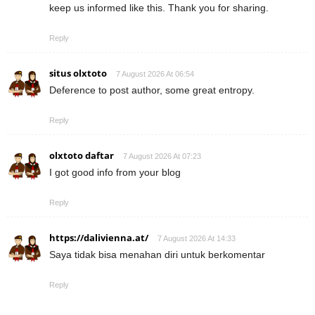
keep us informed like this. Thank you for sharing.
Reply
situs olxtoto
7 August 2026 At 06:54
Deference to post author, some great entropy.
Reply
olxtoto daftar
7 August 2026 At 07:23
I got good info from your blog
Reply
https://dalivienna.at/
7 August 2026 At 14:33
Saya tidak bisa menahan diri untuk berkomentar
Reply