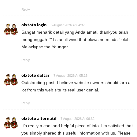
Reply
olxtoto login
5 August 2026 At 04:37
Sangat menarik detail yang Anda amati, thankyou telah
mengunggah. “‘Tis an ill wind that blows no minds.” oleh
Malaclypse the Younger.
Reply
olxtoto daftar
7 August 2026 At 05:16
Outstanding post, I believe website owners should larn a
lot from this web site its real user genial.
Reply
olxtoto alternatif
7 August 2026 At 06:32
It’s really a cool and helpful piece of info. I’m satisfied that
you simply shared this useful information with us. Please