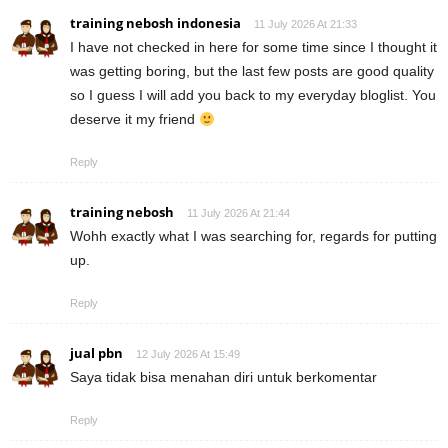
training nebosh indonesia
11 July 2026 At 21:33
I have not checked in here for some time since I thought it
was getting boring, but the last few posts are good quality
so I guess I will add you back to my everyday bloglist. You
deserve it my friend
Reply
training nebosh
11 July 2026 At 21:44
Wohh exactly what I was searching for, regards for putting
up.
Reply
jual pbn
12 July 2026 At 15:49
Saya tidak bisa menahan diri untuk berkomentar
Reply