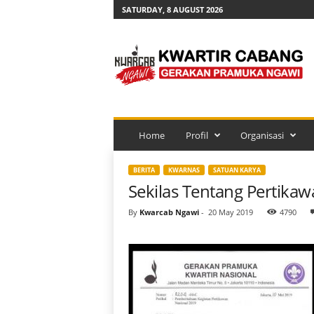
SATURDAY, 8 AUGUST 2026
K
w
a
r
c
a
b
N
Home
Profil
Organisasi
g
a
BERITA
KWARNAS
SATUAN KARYA
w
Sekilas Tentang Pertika
i
By
Kwarcab Ngawi
-
20 May 2019
4790