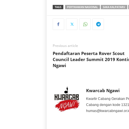
TAGS
PERTIKAWAN NASIONAL
SAKA KALPATARU
Previous article
Pendaftaran Peserta Rover Scout
Council Leader Summit 2019 Kont
Ngawi
Kwarcab Ngawi
Kwartir Cabang Gerakan P
Cabang dengan kode 1321. S
humas@kwarcabngawi.or.i