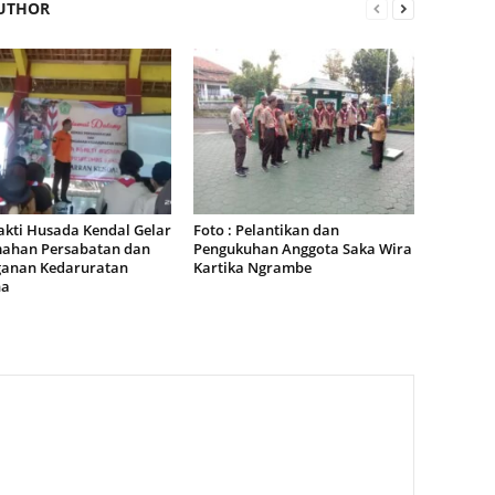
UTHOR
akti Husada Kendal Gelar
Foto : Pelantikan dan
ahan Persabatan dan
Pengukuhan Anggota Saka Wira
anan Kedaruratan
Kartika Ngrambe
na