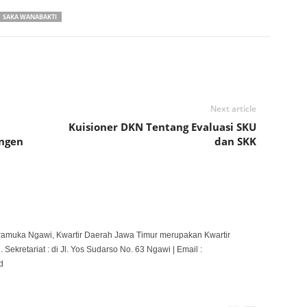
SAKA WANABAKTI
Next article
Kuisioner DKN Tentang Evaluasi SKU
ingen
dan SKK
ramuka Ngawi, Kwartir Daerah Jawa Timur merupakan Kwartir
ekretariat : di Jl. Yos Sudarso No. 63 Ngawi | Email :
d