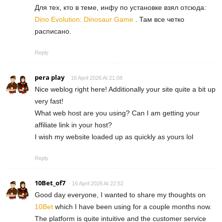
Для тех, кто в теме, инфу по установке взял отсюда:
Dino Evolution: Dinosaur Game
. Там все четко
расписано.
Reply
pera play
16 April 2026 At 21:08
Nice weblog right here! Additionally your site quite a bit up
very fast!
What web host are you using? Can I am getting your
affiliate link in your host?
I wish my website loaded up as quickly as yours lol
Reply
10Bet_of7
16 April 2026 At 22:52
Good day everyone, I wanted to share my thoughts on
10Bet
which I have been using for a couple months now.
The platform is quite intuitive and the customer service