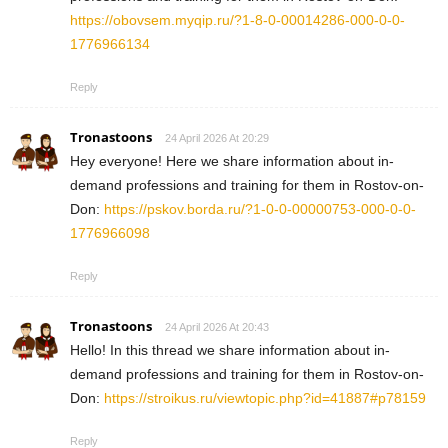
https://obovsem.myqip.ru/?1-8-0-00014286-000-0-0-
1776966134
Reply
Tronastoons
24 April 2026 At 20:29
Hey everyone! Here we share information about in-
demand professions and training for them in Rostov-on-
Don:
https://pskov.borda.ru/?1-0-0-00000753-000-0-0-
1776966098
Reply
Tronastoons
24 April 2026 At 20:43
Hello! In this thread we share information about in-
demand professions and training for them in Rostov-on-
Don:
https://stroikus.ru/viewtopic.php?id=41887#p78159
Reply