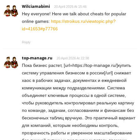
Wilciamabimi
20 April 2026 At 15:46
Hey everyone! Here we talk about cheats for popular
online games:
https://stroikus.ru/viewtopic.php?
id=41653#p77766
Reply
top-manage.ru
20 April 2026 At 22:38
Пока бизнес растет, [url=https://top-manage.ru/]купить
систему управления бизнесом в россии[/url] снижает
хаос в рабочих задачах, документах и ежедневной
коммуникации между подразделениями. Система
объединяет ключевые процессы в одной системе,
чтобы руководитель контролировал реальную картину
по команде, задачам, согласованиям и финансам без
бесконечных таблиц вручную. Это практичный вариант
для компаний, которым необходимы контроль,
прозрачность работы и уверенное масштабирование