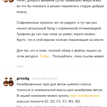
Ребят, доброго времени суток! Буквально вчера искал
во что бы поиграть и решил перекачать старую добрую
игруху.
Современные проекты чет не радуют, а тут как раз
нашел актуальный билд с нормальной оптимизацией.
Графика до сих пор глаза не режет, играть можно.
Круто, что в этой версии полная локализация на месте.
Для тех, кто в теме, полный обзор и файлы нашел на
этом ресурсе:
Twitter
. Пользуйтесь, пока ссылка живая.
Reply
giriiodig
19 April 2026 At 08:21
Калибровочные гири для весов нужного класса
точности и номинальной массы для калибровки весов.
В нашей компании можно купить
гири калибровочне
классов точности E1, E2, F1, F2, M1, M2.
Чем выше класс точности, тем меньше будет разница