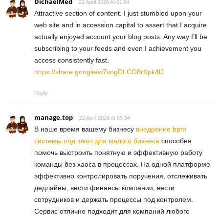
DichaelMed
21 April 2026 At 01:54
Attractive section of content. I just stumbled upon your
web site and in accession capital to assert that I acquire
actually enjoyed account your blog posts. Any way I’ll be
subscribing to your feeds and even I achievement you
access consistently fast.
https://share.google/w7vogDLCO8rXpk4lJ
Reply
manage.top
22 April 2026 At 05:34
В наше время вашему бизнесу
внедрение bpm
системы под ключ для малого бизнеса
способна
помочь выстроить понятную и эффективную работу
команды без хаоса в процессах. На одной платформе
эффективно контролировать поручения, отслеживать
дедлайны, вести финансы компании, вести
сотрудников и держать процессы под контролем.
Сервис отлично подходит для компаний любого