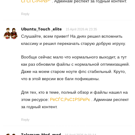
СЃСЃС‹Р»РєР°
. Админам респект за годный контент.
Reply
Ubuntu_Touch _elite
15 April 2026 At 23:35
Слушайте, всем привет! На днях решил вспомнить
классику и решил перекачать старую добрую игруху.
Вообще сейчас мало что нормального выходит, а тут
как раз обновили файлы с нормальной оптимизацией.
Даже на моем старом ноуте фпс стабильный. Круто,
что в этой версии все баги пофикшены.
Для тех, кто в теме, полный обзор и файлы нашел на
этом ресурсе:
РёСЃС‚РѕС‡РЅРёРє
. Админам респект
за годный контент.
Reply
Telegram_Mod _mod
16 April 2026 At 01:14