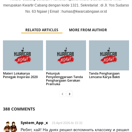
merupakan Kwartir Cabang dengan kode 1321. Sekretariat : di Jl. Yos Sudarso
No. 63 Ngawi | Email : humas@kwarcabngawi.or.id
RELATED ARTICLES
MORE FROM AUTHOR
Materi Lokakarya
Petunjuk
Tanda Penghargaan
Penegak Inspirasi 2020
Penyelenggaraan Tanda
Lencana Karya Bakti
Penghargaan Gerakan
Pramuka
388 COMMENTS
System_App _x
15 April 2026 At 15:32
Ребят, хай! На днях решил вспомнить классику и решил