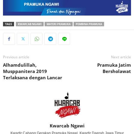
TAGS
KWARCAB NGAWI
MATERI PRAMUKA
PEMBINA PRAMUKA
Previous article
Next article
Alhamdulillah,
Pramuka Jatim
Musppanitera 2019
Bersholawat
Terlaksana dengan Lancar
Kwarcab Ngawi
Kwartir Cabang Gerakan Pramuka Ngawi, Kwartir Daerah Jawa Timur